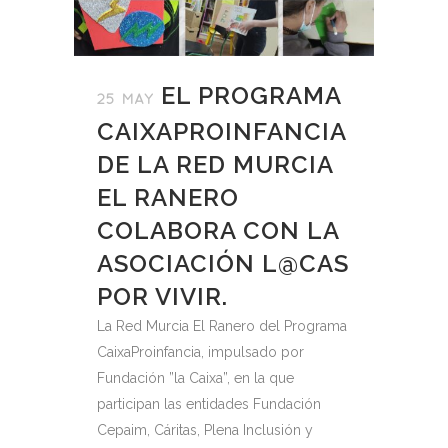
EL PROGRAMA
25 MAY
CAIXAPROINFANCIA
DE LA RED MURCIA
EL RANERO
COLABORA CON LA
ASOCIACIÓN L@CAS
POR VIVIR.
La Red Murcia El Ranero del Programa
CaixaProinfancia, impulsado por
Fundación ”la Caixa”, en la que
participan las entidades Fundación
Cepaim, Cáritas, Plena Inclusión y