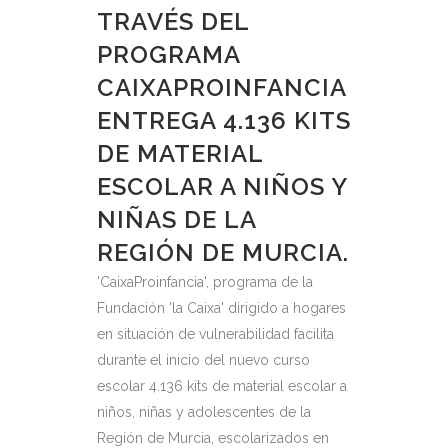
TRAVÉS DEL
PROGRAMA
CAIXAPROINFANCIA
ENTREGA 4.136 KITS
DE MATERIAL
ESCOLAR A NIÑOS Y
NIÑAS DE LA
REGIÓN DE MURCIA.
'CaixaProinfancia', programa de la
Fundación 'la Caixa' dirigido a hogares
en situación de vulnerabilidad facilita
durante el inicio del nuevo curso
escolar 4.136 kits de material escolar a
niños, niñas y adolescentes de la
Región de Murcia, escolarizados en