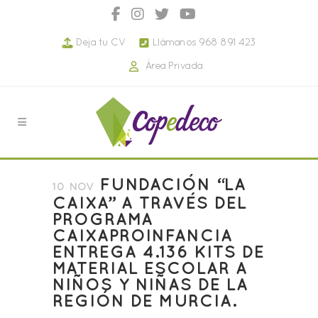
Deja tu CV
Llámanos 968 891 423
Área Privada
FUNDACIÓN “LA
10 NOV
CAIXA” A TRAVÉS DEL
PROGRAMA
CAIXAPROINFANCIA
ENTREGA 4.136 KITS DE
MATERIAL ESCOLAR A
NIÑOS Y NIÑAS DE LA
REGIÓN DE MURCIA.