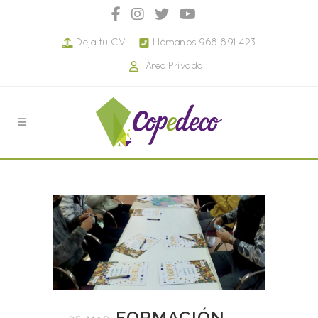
Deja tu CV
Llámanos 968 891 423
Área Privada
FORMACIÓN