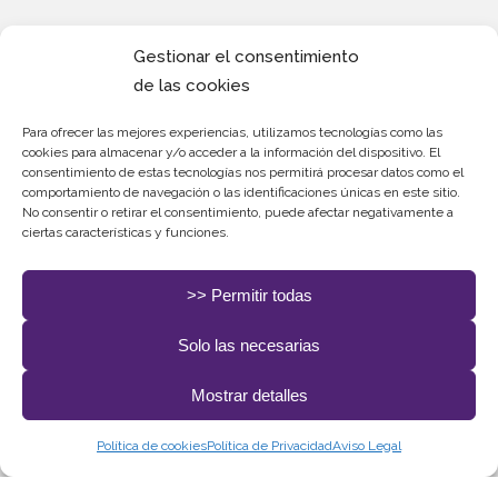
Gestionar el consentimiento
de las cookies
Redes
Sociales.
Para ofrecer las mejores experiencias, utilizamos tecnologías como las
cookies para almacenar y/o acceder a la información del dispositivo. El
consentimiento de estas tecnologías nos permitirá procesar datos como el
comportamiento de navegación o las identificaciones únicas en este sitio.
No consentir o retirar el consentimiento, puede afectar negativamente a
ciertas características y funciones.
>> Permitir todas
Solo las necesarias
Todos los Derechos Rerservados. Diseñado y
Mostrar detalles
desarrollado por
delefant.com
Política de cookies
Política de Privacidad
Aviso Legal
Política de Seguridad de la Información
|
Política de