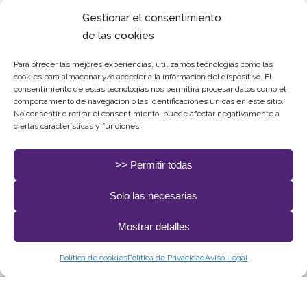
Gestionar el consentimiento
de las cookies
Redes
Sociales.
Para ofrecer las mejores experiencias, utilizamos tecnologías como las
cookies para almacenar y/o acceder a la información del dispositivo. El
consentimiento de estas tecnologías nos permitirá procesar datos como el
comportamiento de navegación o las identificaciones únicas en este sitio.
No consentir o retirar el consentimiento, puede afectar negativamente a
ciertas características y funciones.
>> Permitir todas
Solo las necesarias
Todos los Derechos Rerservados. Diseñado y
Mostrar detalles
desarrollado por
delefant.com
Política de cookies
Política de Privacidad
Aviso Legal
Política de Seguridad de la Información
|
Política de
Privacidad
|
Aviso Legal
|
Política de cookies