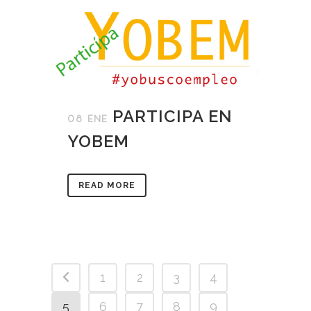
PARTICIPA EN
08 ENE
YOBEM
READ MORE
1
2
3
4
5
6
7
8
9